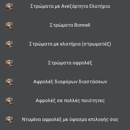
εξυπηρέτηση και αξιόπιστα , ''χτίζοντας''
Στρώματα με Ανεξάρτητα Ελατήρια
έτσι καθημερινά σχέσεις εμπιστοσύνης και
άψογης συνεργασίας.
Στην εταιρεία μας θα βρείτε:
Στρώματα Bonnell
Στρώματα Memory Foam, Στρώματα Bonnell,
Στρώματα από αφρολέξ σε διάφορες
διαστάσεις και σε διάφορες ποιότητες
Στρώματα με ελατήρια (στρωματέξ)
(μαλακά, μέτρια, σκληρά) ,
Στρώματα με Ανεξάρτητα Ελατήρια,
Στρώματα αφρολέξ
στρώματα με ελατήρια (στρωματέξ) επίσης
σε διάφορες διαστάσεις και σε διάφορες
ποιότητες,
Αφρολέξ διαφόρων διαστάσεων
Στρώματα Latex :
στρώματα με καθαρά
φυτικό latex 7 ζωνών, ανατομικό,
ορθοπεδικό, αεριζόμενο ,επενδυμένο με
Αφρολέξ σε πολλές ποιότητες
ύφασμα 100% βαμβακερό,
μαξιλάρια ύπνου με γέμισμα σιλικόνης σε
οτιδήποτε διαστάσεις θέλετε,
Ντυμένα αφρολέξ με ύφασμα επιλογής σας
μαξιλάρια ύπνου από φυτικό λάτεξ αυχενικά